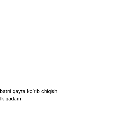
atni qayta ko‘rib chiqish
 ilk qadam