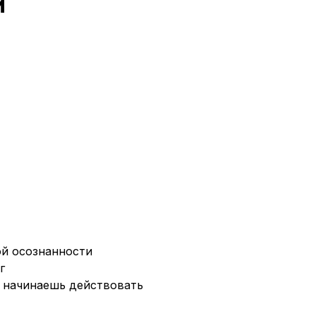
й
ой осознанности
г
й начинаешь действовать