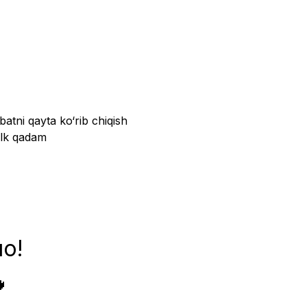
atni qayta ko‘rib chiqish
 ilk qadam
о!
