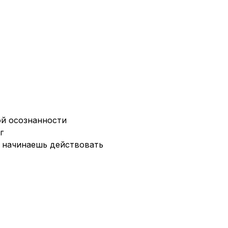
ой осознанности
г
й начинаешь действовать