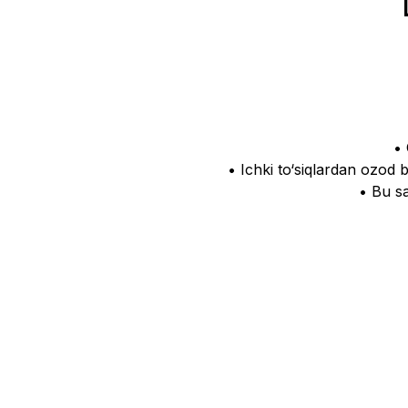
• 
• Ichki to‘siqlardan ozod 
• Bu sa