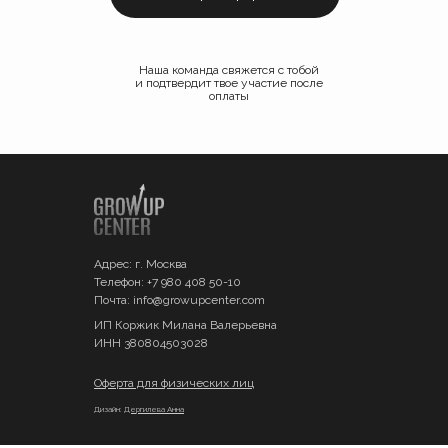
Наша команда свяжется с тобой
и подтвердит твое участие после
оплаты
Адрес: г. Москва
Телефон: +7 980 408 50-10
Почта: info@growupcenter.com
ИП Коржик Милана Валерьевна
ИНН 380804503028
Оферта для физических лиц
Дизайн:
Дергилева Анна